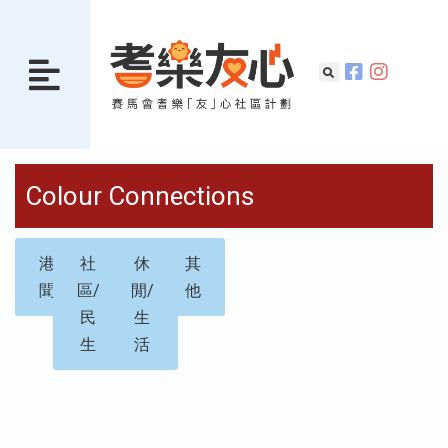
Colour Connections
港
社
休
其
聞
區/
閒/
他
民
生
生
活