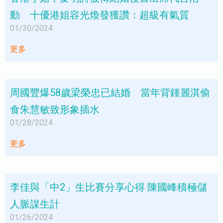
動 十優港姐容光煥發獲讚：超級有氣質
01/30/2024
更多
周國豐爆58歲梁榮忠已結婚 當年背鍾麗淇偷
食朱慧敏致形象插水
01/28/2024
更多
李佳與「中2」生比賽分享心得 陳國峰積極儲
人脈謀生計
01/26/2024