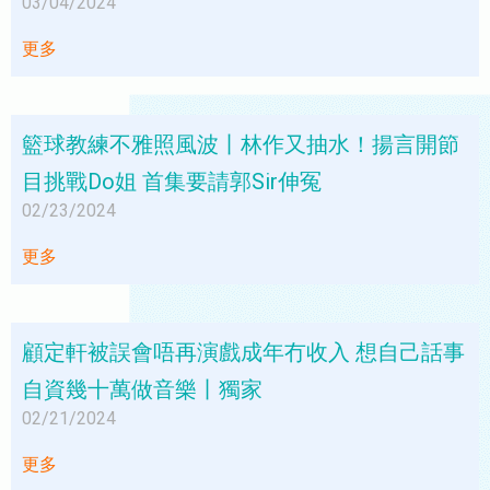
03/04/2024
更多
籃球教練不雅照風波丨林作又抽水！揚言開節
目挑戰Do姐 首集要請郭Sir伸冤
02/23/2024
更多
顧定軒被誤會唔再演戲成年冇收入 想自己話事
自資幾十萬做音樂丨獨家
02/21/2024
更多