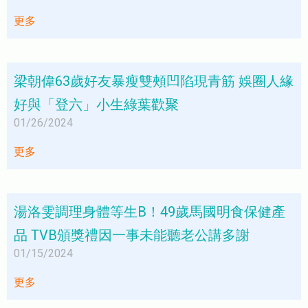
更多
梁朝偉63歲好友暴瘦雙頰凹陷現青筋 娛圈人緣
好與「登六」小生綠葉歡聚
01/26/2024
更多
湯洛雯調理身體等生B！49歲馬國明食保健產
品 TVB頒獎禮因一事未能聽老公講多謝
01/15/2024
更多