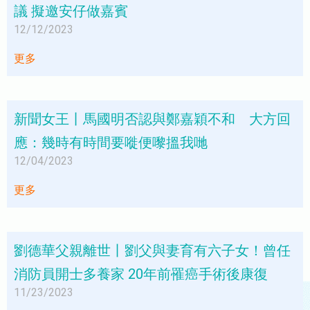
議 擬邀安仔做嘉賓
12/12/2023
更多
新聞女王丨馬國明否認與鄭嘉穎不和 大方回
應：幾時有時間要嘥便嚟搵我哋
12/04/2023
更多
劉德華父親離世丨劉父與妻育有六子女！曾任
消防員開士多養家 20年前罹癌手術後康復
11/23/2023