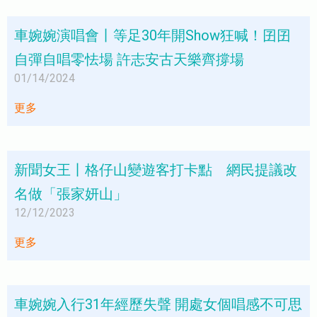
車婉婉演唱會丨等足30年開Show狂喊！囝囝
自彈自唱零怯場 許志安古天樂齊撐場
01/14/2024
更多
新聞女王丨格仔山變遊客打卡點 網民提議改
名做「張家妍山」
12/12/2023
更多
車婉婉入行31年經歷失聲 開處女個唱感不可思