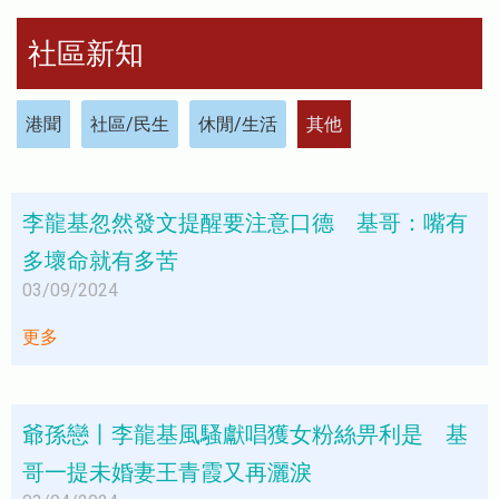
社區新知
港聞
社區/民生
休閒/生活
其他
李龍基忽然發文提醒要注意口德 基哥：嘴有
多壞命就有多苦
03/09/2024
更多
爺孫戀丨李龍基風騷獻唱獲女粉絲畀利是 基
哥一提未婚妻王青霞又再灑淚