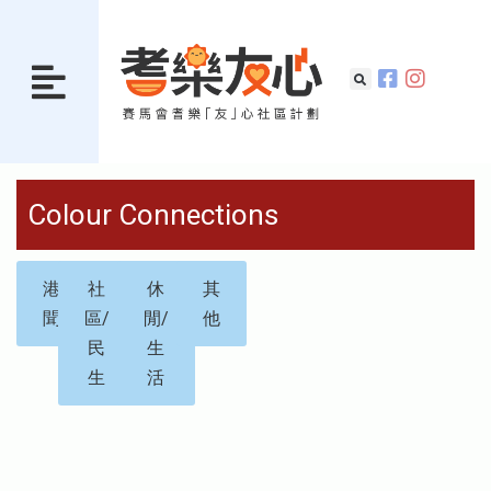
Colour Connections
港
社
休
其
聞
區/
閒/
他
民
生
生
活