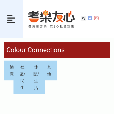
Colour Connections
港
社
休
其
聞
區/
閒/
他
民
生
生
活