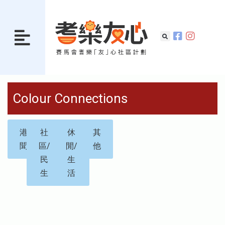
Colour Connections
港
社
休
其
聞
區/
閒/
他
民
生
生
活