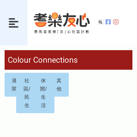
Colour Connections
港
社
休
其
聞
區/
閒/
他
民
生
生
活