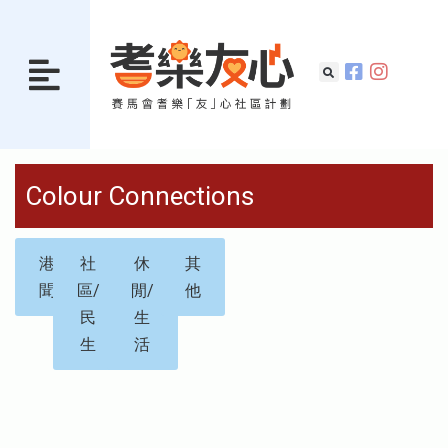
Colour Connections
港
社
休
其
聞
區/
閒/
他
民
生
生
活