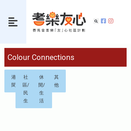
Colour Connections
港
社
休
其
聞
區/
閒/
他
民
生
生
活