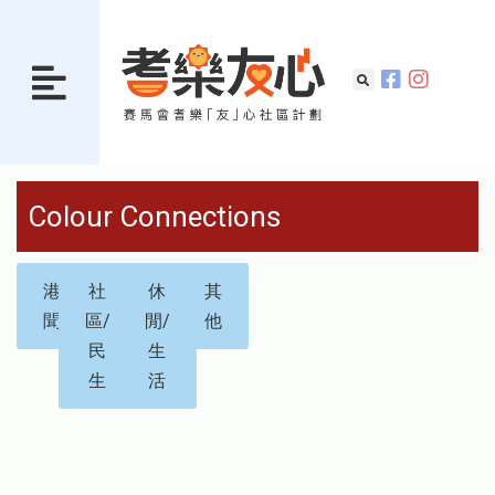
Colour Connections
港
社
休
其
聞
區/
閒/
他
民
生
生
活