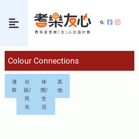
Colour Connections
港
社
休
其
聞
區/
閒/
他
民
生
生
活