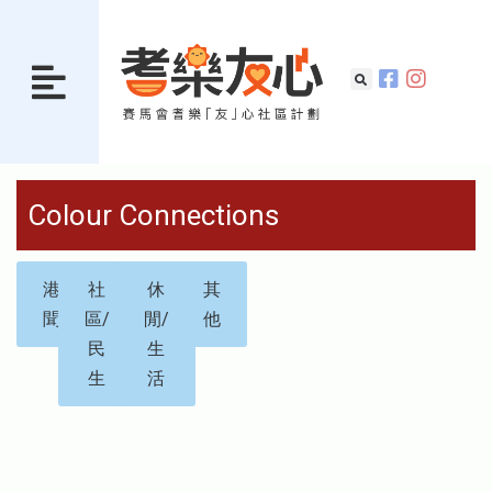
Colour Connections
港
社
休
其
聞
區/
閒/
他
民
生
生
活