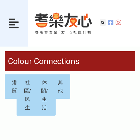
Colour Connections
港
社
休
其
聞
區/
閒/
他
民
生
生
活