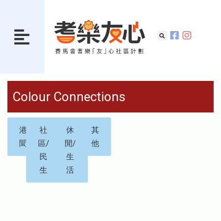
Colour Connections
港
社
休
其
聞
區/
閒/
他
民
生
生
活