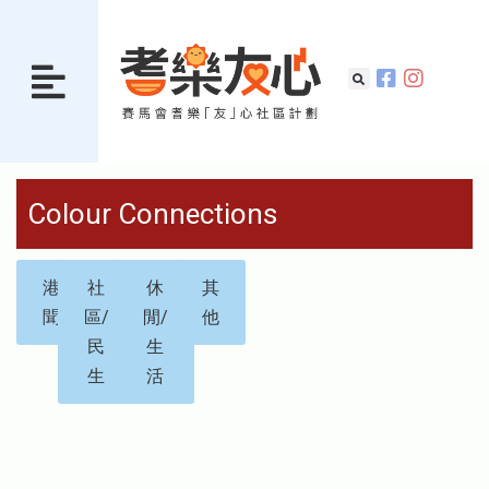
Colour Connections
港
社
休
其
聞
區/
閒/
他
民
生
生
活