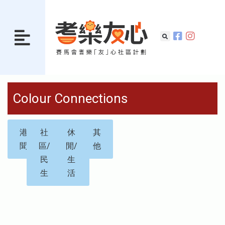
Colour Connections
港
社
休
其
聞
區/
閒/
他
民
生
生
活