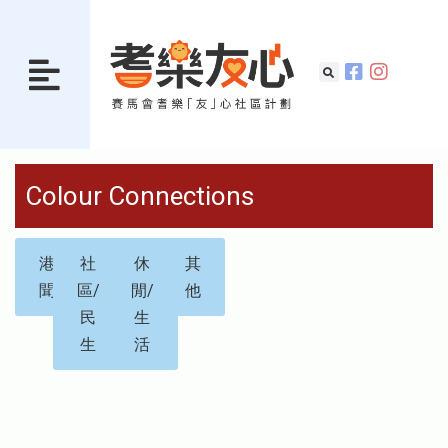
Colour Connections
港
社
休
其
聞
區/
閒/
他
民
生
生
活