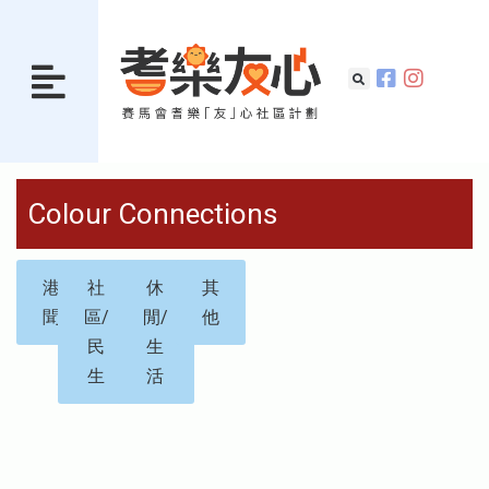
Colour Connections
港
社
休
其
聞
區/
閒/
他
民
生
生
活