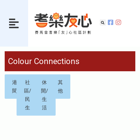
Colour Connections
港
社
休
其
聞
區/
閒/
他
民
生
生
活