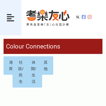
Colour Connections
港
社
休
其
聞
區/
閒/
他
民
生
生
活