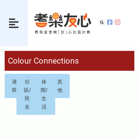
Colour Connections
港
社
休
其
聞
區/
閒/
他
民
生
生
活