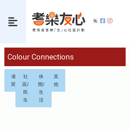
Colour Connections
港
社
休
其
聞
區/
閒/
他
民
生
生
活