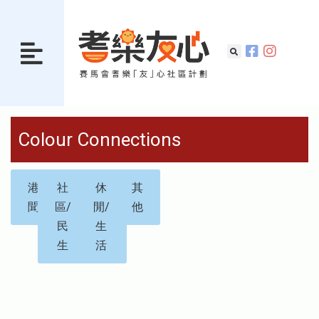
Colour Connections
港
社
休
其
聞
區/
閒/
他
民
生
生
活