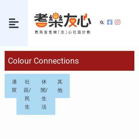
Colour Connections
港
社
休
其
聞
區/
閒/
他
民
生
生
活