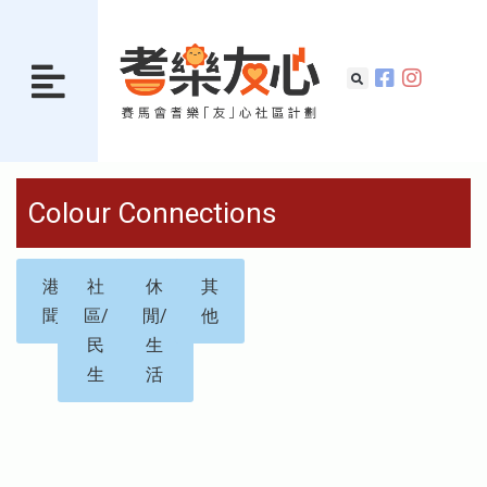
Colour Connections
港
社
休
其
聞
區/
閒/
他
民
生
生
活