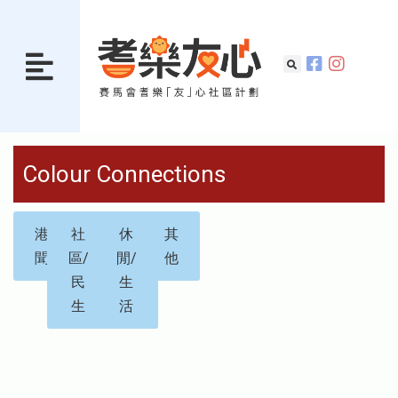
Colour Connections
港
社
休
其
聞
區/
閒/
他
民
生
生
活