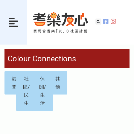
Colour Connections
港
社
休
其
聞
區/
閒/
他
民
生
生
活