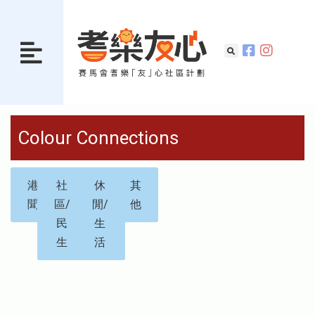
Colour Connections
港
社
休
其
聞
區/
閒/
他
民
生
生
活