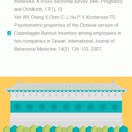
midwives: A cross-sectional survey. BMC Pregnancy
and Childbirth, 17(1), 13.
Yeh WY, Cheng Y, Chen C-J, Hu P-Y, Kristensen TS.
Psychometric properties of the Chinese version of
Copenhagen Burnout Inventory among employees in
two companies in Taiwan. International Journal of
Behavioral Medicine, 14(3): 126-133, 2007.