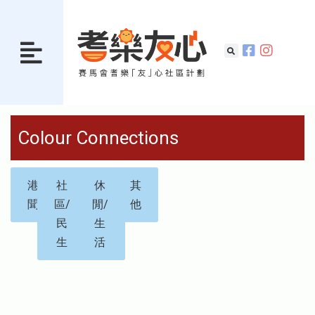
Colour Connections
港
社
休
其
聞
區/
閒/
他
民
生
生
活