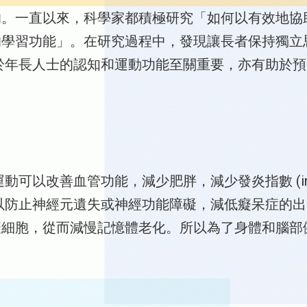
的。一直以來，科學家都積極研究「如何以有效地協
的學習功能」。在研究過程中，發現讓長者保持獨立
於年長人士的認知和運動功能至關重要，亦有助於
善血管功能，減少肥胖，減少發炎指數 (inflamma
以防止神經元遺失或神經功能障礙，減低癡呆症的出
疫細胞，從而減慢記憶體老化。所以為了身體和腦部