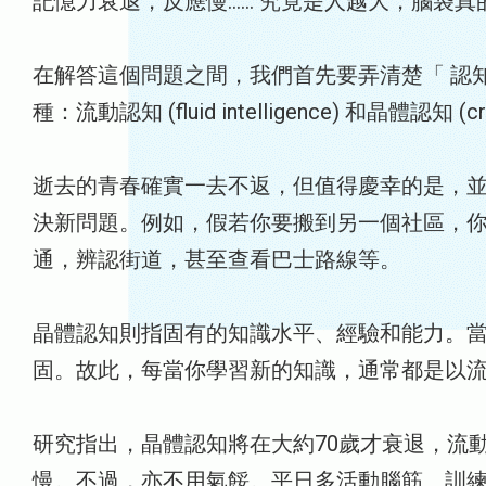
記憶力衰退，反應慢…… 究竟是人越大，腦袋
在解答這個問題之間，我們首先要弄清楚「 認知」 是
種：流動認知 (fluid intelligence) 和晶體認知 (cryst
逝去的青春確實一去不返，但值得慶幸的是，
決新問題。例如，假若你要搬到另一個社區，
通，辨認街道，甚至查看巴士路線等。
晶體認知則指固有的知識水平、經驗和能力。
固。故此，每當你學習新的知識，通常都是以
研究指出，晶體認知將在大約70歲才衰退，流
慢。不過，亦不用氣餒。平日多活動腦筋﹑訓