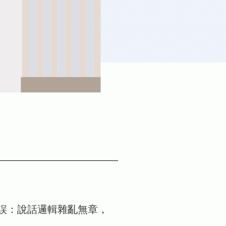
誤：說話邏輯雜亂無章，