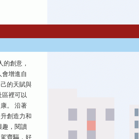
指一個人的創意，
人會增進自
自己的天賦與
社區裡可以
康。 沿著
提升創造力和
興趣，閱讀
並駕齊驅，好