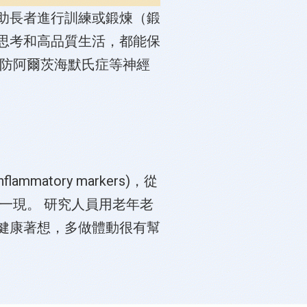
助長者進行訓練或鍛煉（鍛
思考和高品質生活，都能保
預防阿爾茨海默氏症等神經
tory markers)，從
一現。 研究人員用老年老
健康著想，多做體動很有幫