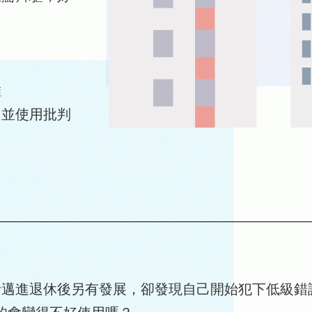
維
，並使用批判
者邁進退休後另有發展，卻發現自己開始犯下低級錯