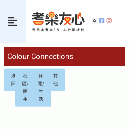
Colour Connections
港
社
休
其
聞
區/
閒/
他
民
生
生
活