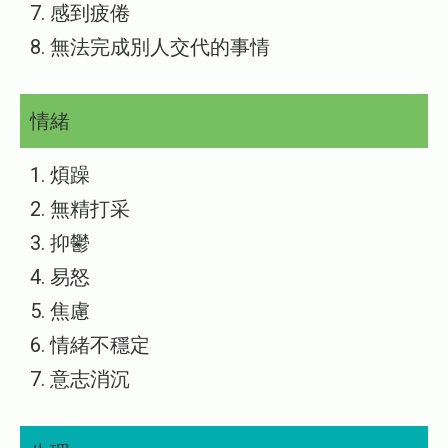
7. 感到疲倦
8. 無法完成別人交代的事情
情緒
1. 煩躁
2. 無精打采
3. 抑鬱
4. 易怒
5. 焦慮
6. 情緒不穩定
7. 意志消沉