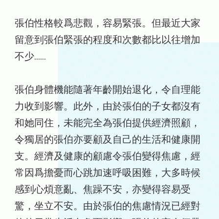
張伯性格較爲悲觀，容易緊張。但最近大家
留意到張伯緊張的程度和次數都比以往增加
不少……
張伯身體機能隨著年齡開始退化，令自理能
力收到影響。此外，由於張伯的子女都沒有
和她同住，未能完全為張伯提供經濟照顧，
令獨居的張伯亦要顧及自己的生活和健康開
支。經濟及健康的顧慮令張伯變得焦慮，經
常因爲擔憂而心跳加速呼吸困難，大多時候
感到心煩意亂、焦躁不安，亦變得容易受
驚，坐立不安。由於張伯的焦慮情況已經對