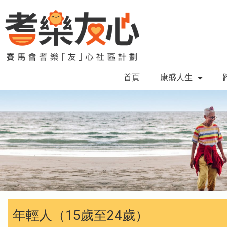
首頁
康盛人生
年輕人（15歲至24歲）