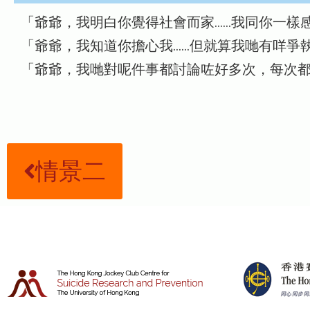
「爺爺，我明白你覺得社會而家……我同你一樣
「爺爺，我知道你擔心我……但就算我哋有咩爭
「爺爺，我哋對呢件事都討論咗好多次，每次
情景二