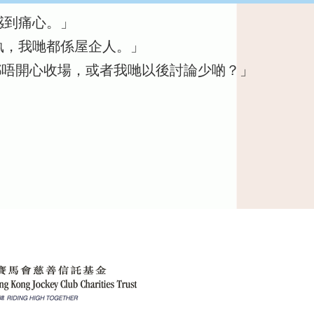
感到痛心。」
執，我哋都係屋企人。」
都唔開心收場，或者我哋以後討論少啲？」