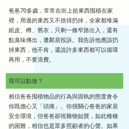
爸爸70多歲，常常在街上拾東西囤積在家
裡，用過的東西又不捨得扔掉，全家都堆滿
紙皮、樽、舊衣，只剩一條窄路出入，還有
點臭味傳出，遭鄰居投訴。我告訴他應該扔
掉東西，他不肯，還說許多東西都可以循環
再用，不要浪費。
我可以點做？
相信爸爸囤積物品的行為與固執的態度會令
你既擔心又「頭痛」。你很關心爸爸的家居
安全環境，但爸爸卻視雜物如寶，如此種種
的困難，相信也是眾多照顧者的心聲。如果