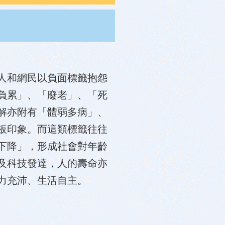
人和網民以負面標籤抱怨
負累」、「廢老」、「死
解亦附有「體弱多病」、
板印象。而這類標籤往往
下降」，形成社會對年齡
及科技發達，人的壽命亦
力充沛、生活自主。