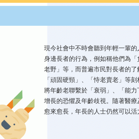
現今社會中不時會聽到年輕一輩的
身邊長者的行為，例如稱他們為「
老野」等，而普遍市民對長者的了
「頑固硬頸」、「恃老賣老」等刻
將年齡老聯繫於「衰弱」、「能力
增長的恐懼及年齡歧視。隨著醫療
愈來愈長，年長的人士仍然可以活