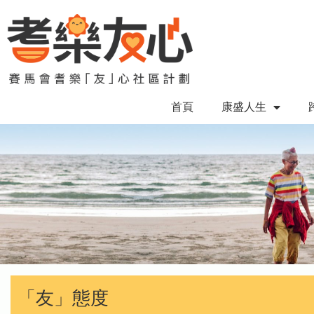
首頁
康盛人生
「友」態度