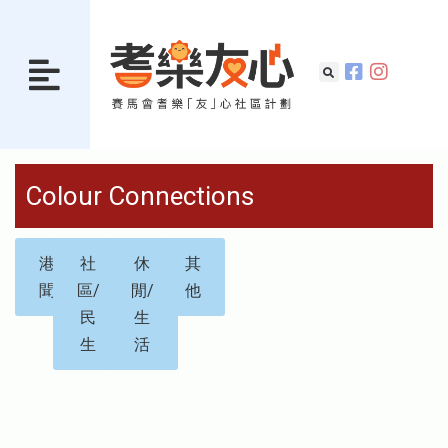
Colour Connections
港
社
休
其
聞
區/
閒/
他
民
生
生
活