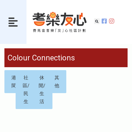
Colour Connections
港
社
休
其
聞
區/
閒/
他
民
生
生
活